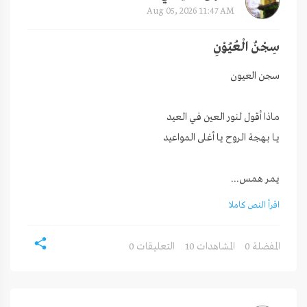
Aug 05, 2026 11:47 AM
سِجْنُ الْعُيُوْنِ
يـمـر هـمـس...
اقرأ النص كاملا
0 المفضلة
10 المشاهدات
0 التعليقات