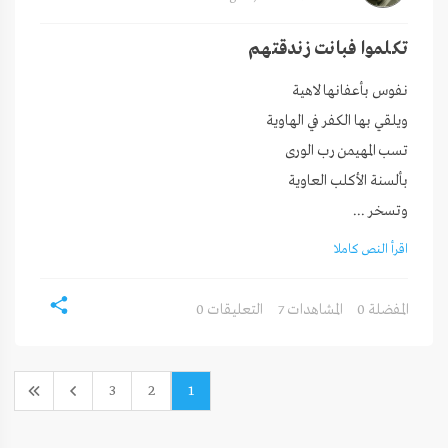
تكلموا فبانت زندقتهم
وتسخر ...
اقرأ النص كاملا
0 المفضلة
7 المشاهدات
0 التعليقات
3
2
1
(current)