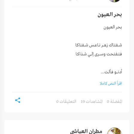
بحر العيون
أدنــــو فـألـت...
اقرأ النص كاملا
0 المفضلة
19 المشاهدات
0 التعليقات
مطران العياشي