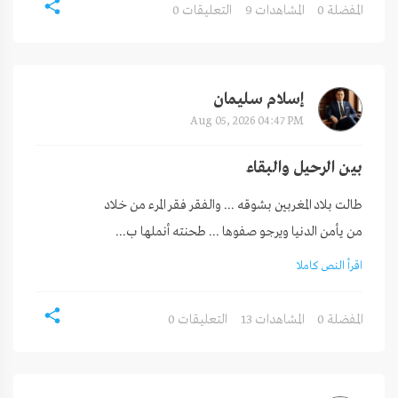
0 المفضلة
9 المشاهدات
0 التعليقات
إسلام سليمان
Aug 05, 2026 04:47 PM
بين الرحيل والبقاء
​من يأمن الدنيا ويرجو صفوها ... طحنته أنملها ب...
اقرأ النص كاملا
0 المفضلة
13 المشاهدات
0 التعليقات