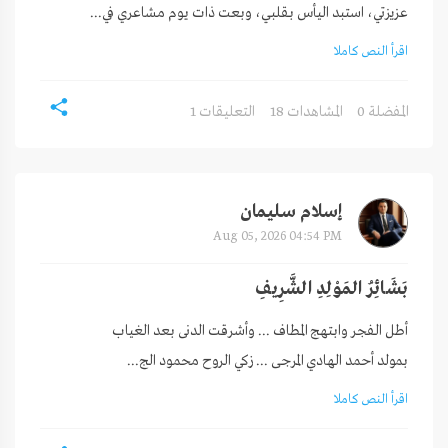
عزيزتي، استبد اليأس بقلبي، وبعت ذات يوم مشاعري في...
اقرأ النص كاملا
0 المفضلة
18 المشاهدات
1 التعليقات
إسلام سليمان
Aug 05, 2026 04:54 PM
بَشَائِرُ المَوْلِدِ الشَّرِيفِ
بمولد أحمد الهادي المرجى ... زكي الروح محمود الج...
اقرأ النص كاملا